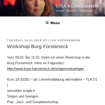
Skip
LISA KÜHNEMANN
to
singer – teacher – composer
content
Menu
POSTED
TUESDAY, 16.01.2018
BY
LISA KUEHNEMANN
ON
Workshop Burg Fürsteneck
Vom 09.02. Bis 11.02. Gebe ich einen Workshop in der
Burg Fürsteneck. Infos im Folgenden:
http://www.burg-fuersteneck.de/singenundswingen
Kurs 18-33202 – als Lehrerfortbildung akkreditiert – TLA D1
|
anmelden möglich
Singen und Swingen
Pop-, Jazz- und Gospelworkshop