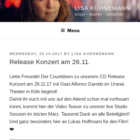
Skip
LISA KÜHNEMANN
to
singer – teacher – composer
content
Menu
POSTED
WEDNESDAY, 25.10.2017
BY
LISA KUEHNEMANN
ON
Release Konzert am 26.11.
Liebe Freunde! Der Countdown zu unserem CD Release
Konzert am 26.11.17 mit Gast Alfonso Garrido im Urania
Theater in Köln beginnt!
Damit ihr euch mit uns auf den Abend schon mal vorfreuen
könnt, kommt hier der Video Teaser zu unserer live Studio
Session im letzten März. Tausend Dank an alle Beteiligten!!
Und ganz besonders hier an Lukas Hoffmann für den Film!
❤️