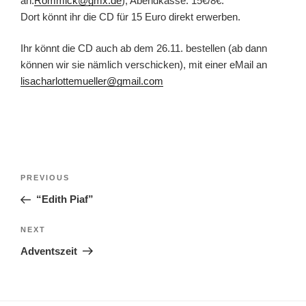
an:
Rommick@gmx.de
), Abendkasse: 15€/8€.
Dort könnt ihr die CD für 15 Euro direkt erwerben.
Ihr könnt die CD auch ab dem 26.11. bestellen (ab dann
können wir sie nämlich verschicken), mit einer eMail an
lisacharlottemueller@gmail.com
Post
Previous
PREVIOUS
navigation
Post
“Edith Piaf”
Next
NEXT
Post
Adventszeit