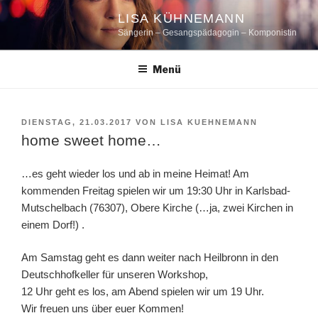
Zum
LISA KÜHNEMANN
Inhalt
Sängerin – Gesangspädagogin – Komponistin
springen
Menü
VERÖFFENTLICHT
DIENSTAG, 21.03.2017
VON
LISA KUEHNEMANN
AM
home sweet home…
…es geht wieder los und ab in meine Heimat! Am
kommenden Freitag spielen wir um 19:30 Uhr in Karlsbad-
Mutschelbach (76307), Obere Kirche (…ja, zwei Kirchen in
einem Dorf!) .
Am Samstag geht es dann weiter nach Heilbronn in den
Deutschhofkeller für unseren Workshop,
12 Uhr geht es los, am Abend spielen wir um 19 Uhr.
Wir freuen uns über euer Kommen!