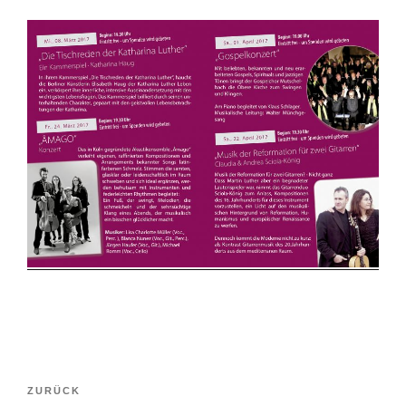
Beitragsnavigation
Vorheriger
ZURÜCK