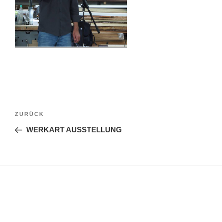
Beitragsnavigation
Vorheriger
ZURÜCK
Beitrag
WERKART AUSSTELLUNG