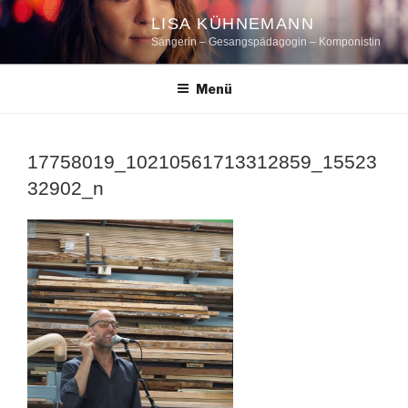
Zum
LISA KÜHNEMANN
Inhalt
Sängerin – Gesangspädagogin – Komponistin
springen
Menü
17758019_10210561713312859_15523
32902_n