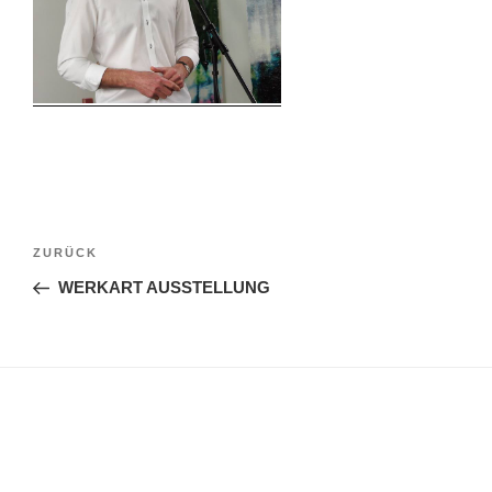
Beitragsnavigation
Vorheriger
ZURÜCK
Beitrag
WERKART AUSSTELLUNG