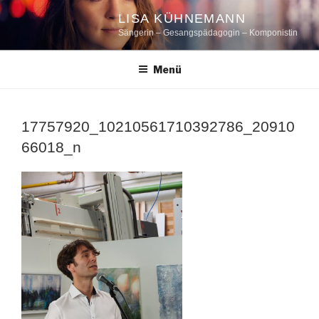
Zum
LISA KÜHNEMANN
Inhalt
Sängerin – Gesangspädagogin – Komponistin
springen
Menü
17757920_10210561710392786_20910
66018_n