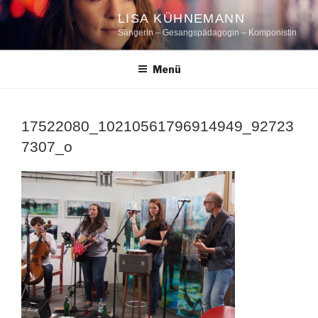
Zum
LISA KÜHNEMANN
Inhalt
Sängerin – Gesangspädagogin – Komponistin
springen
Menü
17522080_10210561796914949_92723
7307_o