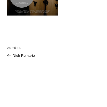
Beitragsnavigation
Vorheriger
ZURÜCK
Beitrag
Nick Reinartz