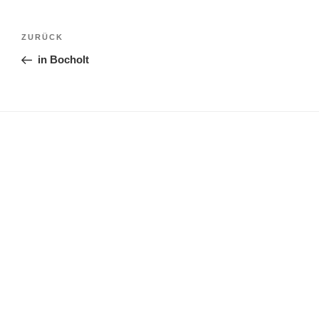
Beitragsnavigation
Vorheriger
ZURÜCK
Beitrag
in Bocholt