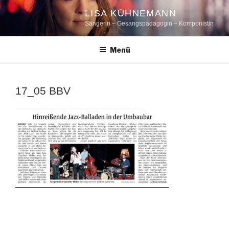
Zum
LISA KÜHNEMANN
Inhalt
Sängerin – Gesangspädagogin – Komponistin
springen
Menü
17_05 BBV